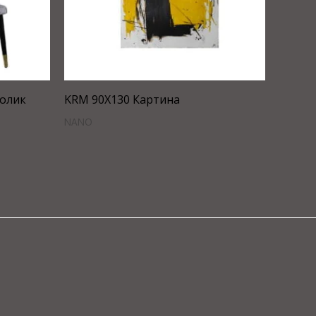
толик
KRM 90X130 Картина
NANO