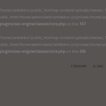
t. File(/home/zettdekor/public_html/wp-content/uploads/mwseo
ic_html:/home/admin/web/zettdekor.uz/private:/home/admin
plugins/seo-engine/classes/core.php
on line
167
t. File(/home/zettdekor/public_html/wp-content/uploads/mwseo
ic_html:/home/admin/web/zettdekor.uz/private:/home/admin
plugins/seo-engine/classes/core.php
on line
206
ГЛАВНАЯ
О НАС