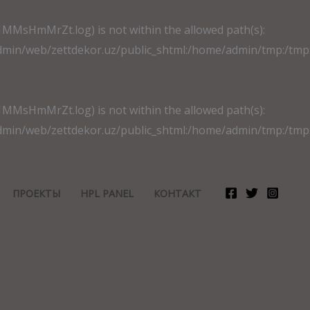
_1MMsHmMrZt.log) is not within the allowed path(s):
/web/zettdekor.uz/public_shtml:/home/admin/tmp:/tmp:/var
_1MMsHmMrZt.log) is not within the allowed path(s):
/web/zettdekor.uz/public_shtml:/home/admin/tmp:/tmp:/var
ПРОЕКТЫ
HPL PANEL
КОНТАКТ