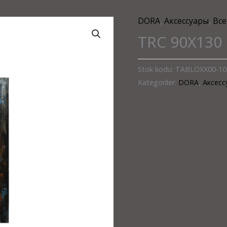
DORA
,
Аксессуары
,
Все
TRC 90X130
Stok kodu:
TABLOXX00-10
Kategoriler:
DORA
,
Аксесс