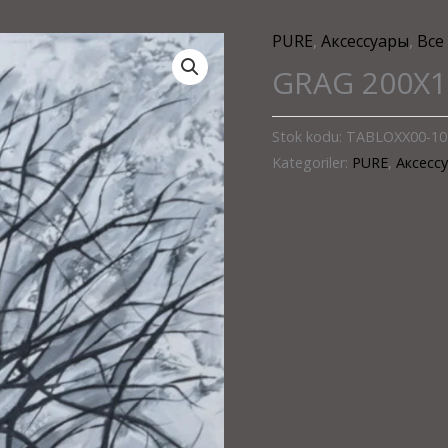
PURE
,
Аксессуары
,
Все
GRAG 200X1
Stok kodu:
TABLOXX00-10
Kategoriler:
PURE
,
Аксесс