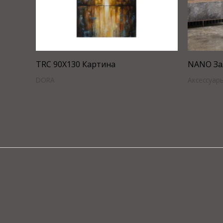
TRC 90X130 Картина
NANO За
DORA
Аксессуар