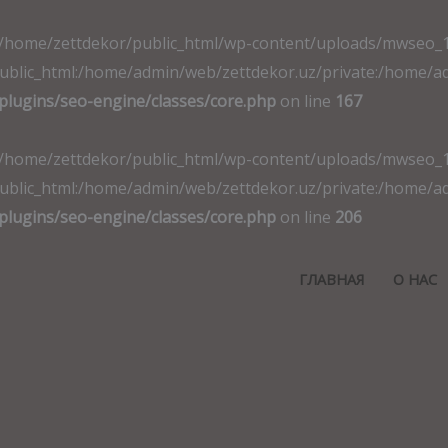
t. File(/home/zettdekor/public_html/wp-content/uploads/mwseo
ic_html:/home/admin/web/zettdekor.uz/private:/home/admin
plugins/seo-engine/classes/core.php
on line
167
t. File(/home/zettdekor/public_html/wp-content/uploads/mwseo
ic_html:/home/admin/web/zettdekor.uz/private:/home/admin
plugins/seo-engine/classes/core.php
on line
206
ГЛАВНАЯ
О НАС