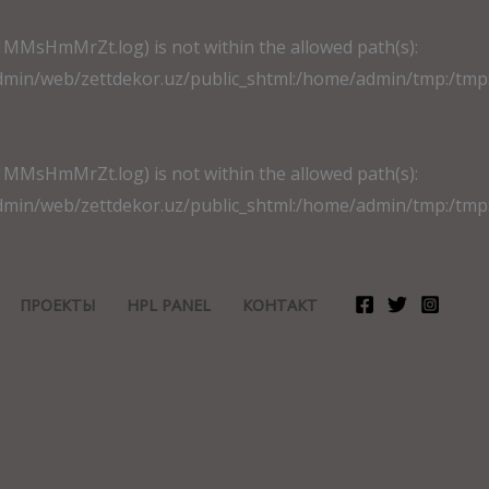
_1MMsHmMrZt.log) is not within the allowed path(s):
/web/zettdekor.uz/public_shtml:/home/admin/tmp:/tmp:/var
_1MMsHmMrZt.log) is not within the allowed path(s):
/web/zettdekor.uz/public_shtml:/home/admin/tmp:/tmp:/var
ПРОЕКТЫ
HPL PANEL
КОНТАКТ